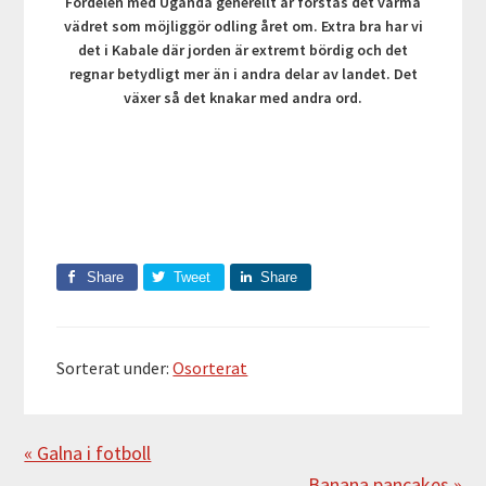
Fördelen med Uganda generellt är förstås det varma
vädret som möjliggör odling året om. Extra bra har vi
det i Kabale där jorden är extremt bördig och det
regnar betydligt mer än i andra delar av landet. Det
växer så det knakar med andra ord.
Share
Tweet
Share
Sorterat under:
Osorterat
Föregående
« Galna i fotboll
Nästa
Banana pancakes »