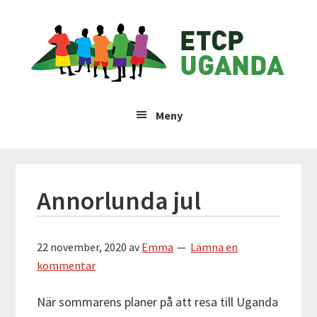
Hoppa
Hoppa
Hoppa
Hoppa
ETCP
till
till
till
till
huvudnavigering
huvudinnehåll
det
sidfot
Uganda
primära
sidofältet
Insamlingsstiftelsen
Emma
Meny
&
Therese
Children's
Project
Annorlunda jul
22 november, 2020
av
Emma
Lämna en
kommentar
När sommarens planer på att resa till Uganda