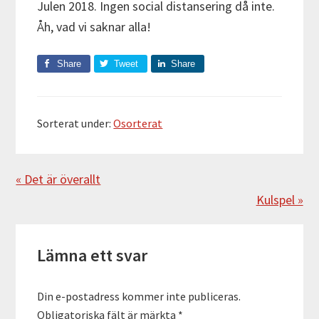
Julen 2018. Ingen social distansering då inte.
Åh, vad vi saknar alla!
Share
Tweet
Share
Sorterat under:
Osorterat
Föregående
« Det är överallt
Nästa
Kulspel »
Läsarkommentarer
Lämna ett svar
Din e-postadress kommer inte publiceras.
Obligatoriska fält är märkta
*