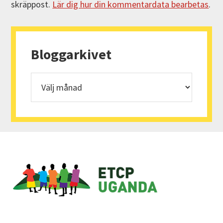
skräppost.
Lär dig hur din kommentardata bearbetas
.
Primärt
sidofält
Bloggarkivet
Bloggarkivet
Footer