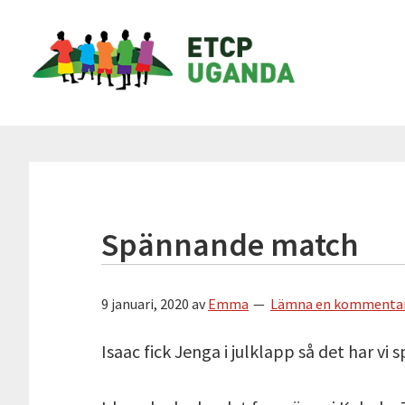
Hoppa
Hoppa
Hoppa
Hoppa
ETCP
till
till
till
till
Uganda
huvudnavigering
huvudinnehåll
det
sidfot
primära
Insamlingsstiftelsen
sidofältet
Emma
&
Therese
Children's
Project
Spännande match
9 januari, 2020
av
Emma
Lämna en kommenta
Isaac fick Jenga i julklapp så det har vi 