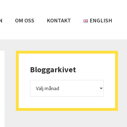
N
OM OSS
KONTAKT
ENGLISH
Primärt
sidofält
Bloggarkivet
Bloggarkivet