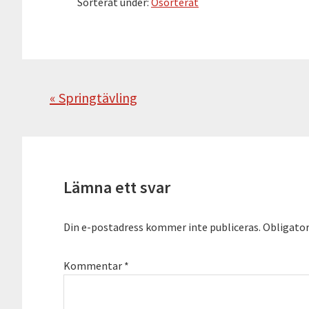
Sorterat under:
Osorterat
Föregående
« Springtävling
Läsarkommentarer
Lämna ett svar
Din e-postadress kommer inte publiceras.
Obligator
Kommentar
*