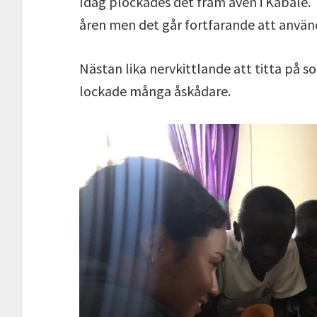
Idag plockades det fram även i Kabale. 
åren men det går fortfarande att använ
Nästan lika nervkittlande att titta på so
lockade många åskådare.