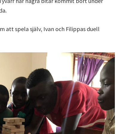
Tyvärr har några bitar kommit bort under
da.
m att spela själv, Ivan och Filippas duell