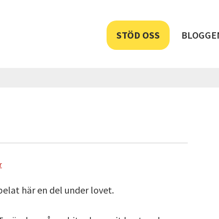
STÖD OSS
BLOGGE
r
spelat här en del under lovet.