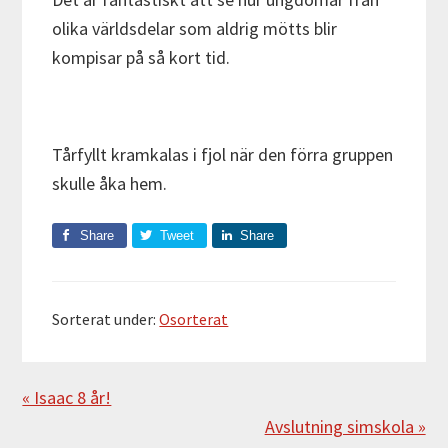
olika världsdelar som aldrig mötts blir
kompisar på så kort tid.
Tårfyllt kramkalas i fjol när den förra gruppen
skulle åka hem.
Share
Tweet
Share
Sorterat under:
Osorterat
Föregående
« Isaac 8 år!
Nästa
Avslutning simskola »