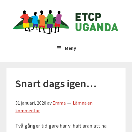
Hoppa
Hoppa
Hoppa
Hoppa
ETCP
till
till
till
till
huvudnavigering
huvudinnehåll
det
sidfot
Uganda
primära
sidofältet
Insamlingsstiftelsen
Emma
Meny
&
Therese
Children's
Project
Snart dags igen…
31 januari, 2020
av
Emma
Lämna en
kommentar
Två gånger tidigare har vi haft äran att ha