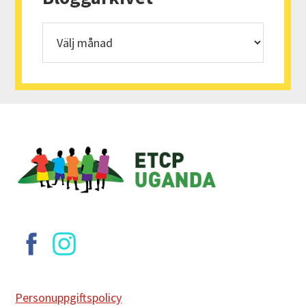
Bloggarkivet
Footer
Personuppgiftspolicy