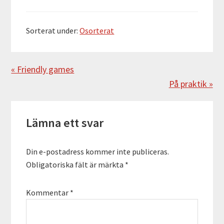
Sorterat under:
Osorterat
Föregående
« Friendly games
Nästa
På praktik »
Läsarkommentarer
Lämna ett svar
Din e-postadress kommer inte publiceras.
Obligatoriska fält är märkta
*
Kommentar
*