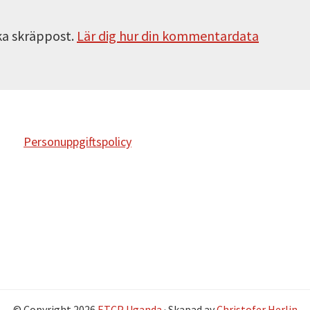
ka skräppost.
Lär dig hur din kommentardata
Personuppgiftspolicy
© Copyright 2026
ETCP Uganda
· Skapad av
Christofer Herlin