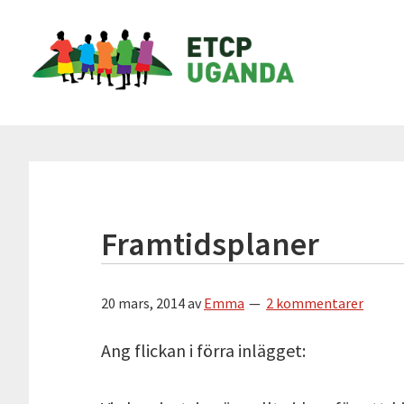
Hoppa
Hoppa
Hoppa
Hoppa
ETCP
till
till
till
till
Uganda
huvudnavigering
huvudinnehåll
det
sidfot
primära
Insamlingsstiftelsen
sidofältet
Emma
&
Therese
Children's
Project
Framtidsplaner
20 mars, 2014
av
Emma
2 kommentarer
Ang flickan i förra inlägget: