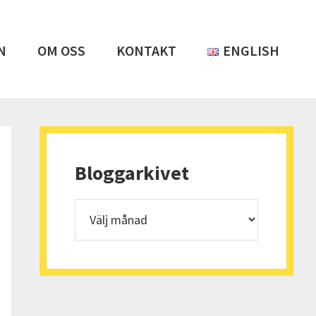
N
OM OSS
KONTAKT
ENGLISH
Primärt
sidofält
Bloggarkivet
Bloggarkivet