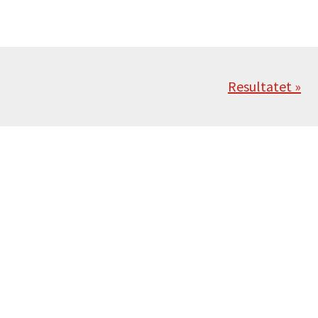
Nästa
Resultatet »