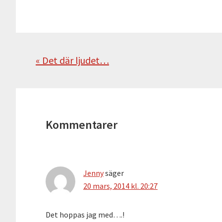
Föregående
« Det där ljudet…
Läsarkommentarer
Kommentarer
Jenny
säger
20 mars, 2014 kl. 20:27
Det hoppas jag med….!