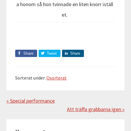
a honom så hon tvinnade en liten knorr iställ
et.
Share
Tweet
Share
Sorterat under:
Osorterat
Föregående
« Special performance
Nästa
Att träffa grabbarna igen »
Läsarkommentarer