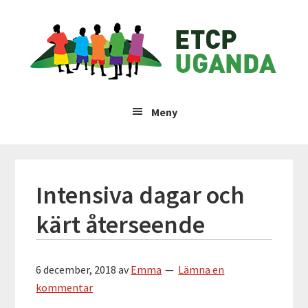
Hoppa
Hoppa
Hoppa
Hoppa
ETCP
till
till
till
till
huvudnavigering
huvudinnehåll
det
sidfot
Uganda
primära
sidofältet
Insamlingsstiftelsen
Emma
Meny
&
Therese
Children's
Project
Intensiva dagar och
kärt återseende
6 december, 2018
av
Emma
Lämna en
kommentar