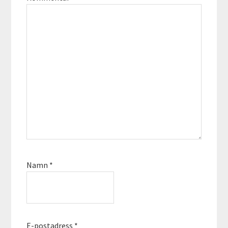
Namn
*
E-postadress
*