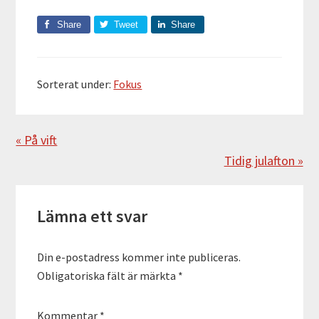
Share
Tweet
Share
Sorterat under:
Fokus
Föregående
« På vift
Nästa
Tidig julafton »
Läsarkommentarer
Lämna ett svar
Din e-postadress kommer inte publiceras.
Obligatoriska fält är märkta
*
Kommentar
*