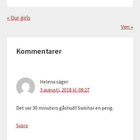
Föregående
« Our girls
Nästa
Ven »
Läsarkommentarer
Kommentarer
Helena
säger
3 augusti, 2018 kl. 08:27
Det var 30 minuters gåshud!! Swishar en peng.
Svara