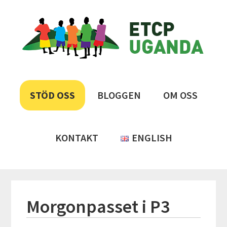
Hoppa
Hoppa
Hoppa
Hoppa
ETCP
till
till
till
till
huvudnavigering
huvudinnehåll
det
sidfot
Uganda
primära
sidofältet
Insamlingsstiftelsen
Emma
&
STÖD OSS
BLOGGEN
OM OSS
Therese
Children's
Project
KONTAKT
ENGLISH
Morgonpasset i P3