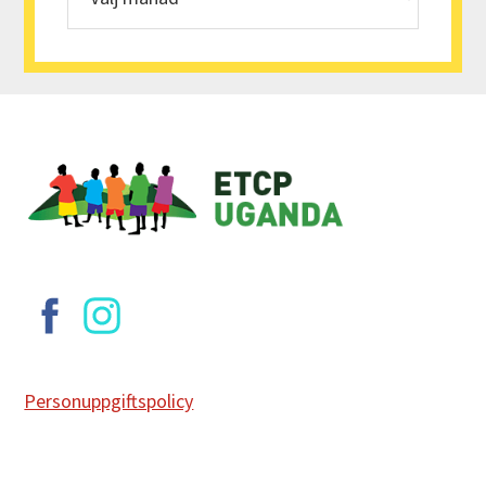
Footer
Personuppgiftspolicy