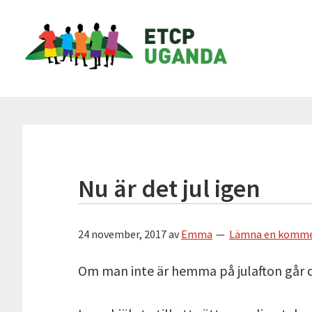
Hoppa
Hoppa
Hoppa
Hoppa
ETCP
till
till
till
till
Uganda
huvudnavigering
huvudinnehåll
det
sidfot
primära
Insamlingsstiftelsen
sidofältet
Emma
&
Therese
Children's
Project
Nu är det jul igen
24 november, 2017
av
Emma
Lämna en komme
Om man inte är hemma på julafton går de