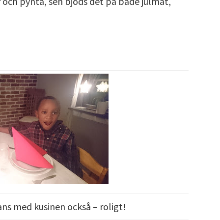
ar och pynta, sen bjöds det på både julmat,
ans med kusinen också – roligt!