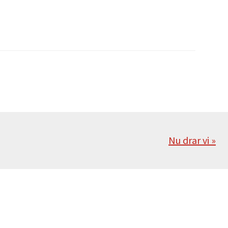
Nästa
Nu drar vi »