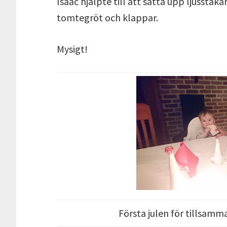
Isaac hjälpte till att sätta upp ljusstak
tomtegröt och klappar.
Mysigt!
Första julen för tillsamm