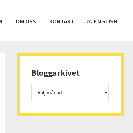
N
OM OSS
KONTAKT
ENGLISH
Primärt
sidofält
Bloggarkivet
Bloggarkivet