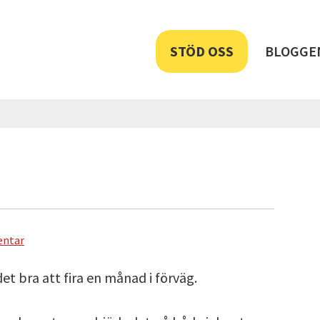
STÖD OSS
BLOGGE
ntar
t bra att fira en månad i förväg.