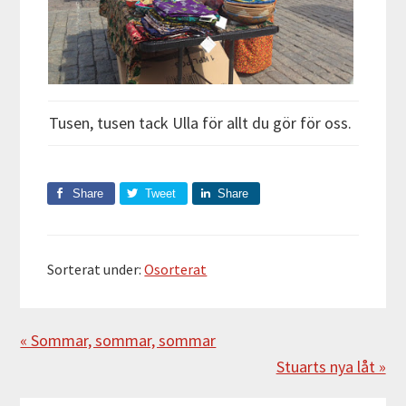
Tusen, tusen tack Ulla för allt du gör för oss.
Share
Tweet
Share
Sorterat under:
Osorterat
Föregående
« Sommar, sommar, sommar
Nästa
Stuarts nya låt »