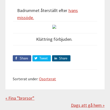
Badrummet återställt efter
Ivans
missöde.
Klättring förbjuden.
Share
Tweet
Share
Sorterat under:
Osorterat
Föregående
« Fina ”brorsor”
Nästa
Dags att gå hem »