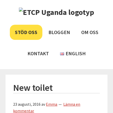
Hoppa
Hoppa
Hoppa
Hoppa
ETCP
till
till
till
till
huvudnavigering
huvudinnehåll
det
sidfot
Uganda
Insamlingsstiftelsen
primära
Emma
&
STÖD OSS
BLOGGEN
OM OSS
sidofältet
Therese
Children's
Project
KONTAKT
ENGLISH
New toilet
23 augusti, 2016
av
Emma
Lämna en
kommentar