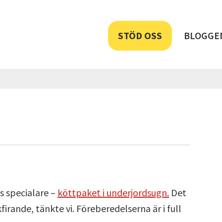
STÖD OSS
BLOGGE
as specialare –
köttpaket i underjordsugn.
Det
irande, tänkte vi. Föreberedelserna är i full