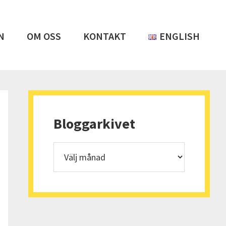
N
OM OSS
KONTAKT
ENGLISH
Primärt
sidofält
Bloggarkivet
Bloggarkivet