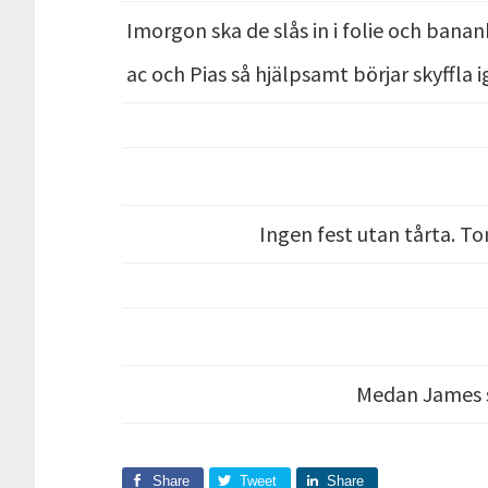
Imorgon ska de slås in i folie och bana
ac och Pias så hjälpsamt börjar skyffla 
Ingen fest utan tårta. T
Medan James s
Share
Tweet
Share