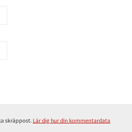
ka skräppost.
Lär dig hur din kommentardata