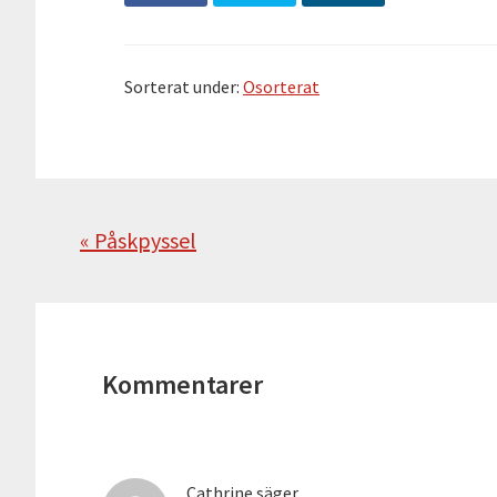
Sorterat under:
Osorterat
Föregående
« Påskpyssel
Läsarkommentarer
Kommentarer
Cathrine
säger