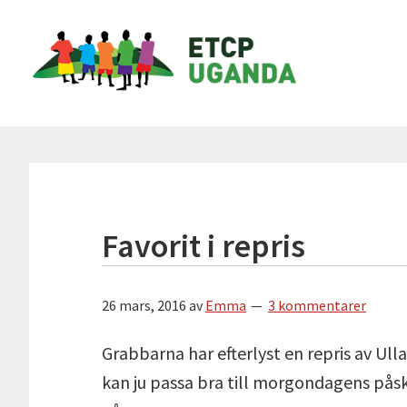
Hoppa
Hoppa
Hoppa
Hoppa
ETCP
till
till
till
till
Uganda
huvudnavigering
huvudinnehåll
det
sidfot
primära
Insamlingsstiftelsen
sidofältet
Emma
&
Therese
Children's
Project
Favorit i repris
26 mars, 2016
av
Emma
3 kommentarer
Grabbarna har efterlyst en repris av Ull
kan ju passa bra till morgondagens påskf