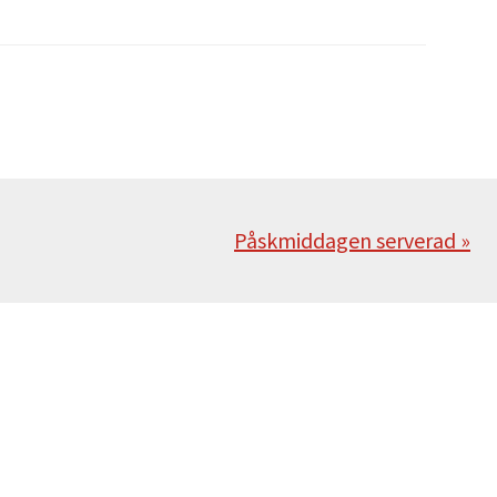
Nästa
Påskmiddagen serverad »