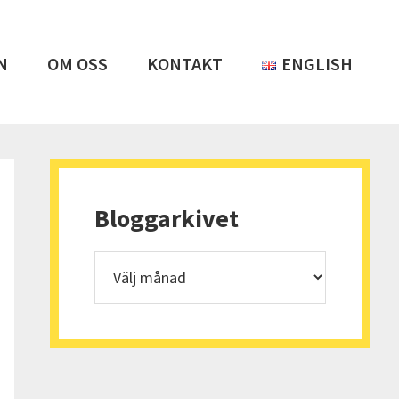
N
OM OSS
KONTAKT
ENGLISH
Primärt
sidofält
Bloggarkivet
Bloggarkivet