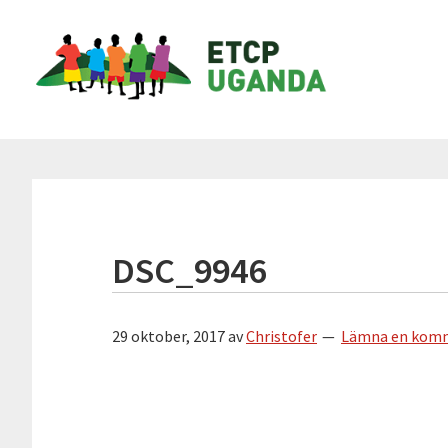
Hoppa
Hoppa
Hoppa
Hoppa
ETCP
till
till
till
till
Uganda
huvudnavigering
huvudinnehåll
det
sidfot
primära
Insamlingsstiftelsen
sidofältet
Emma
&
Therese
Children's
Project
DSC_9946
29 oktober, 2017
av
Christofer
Lämna en kom