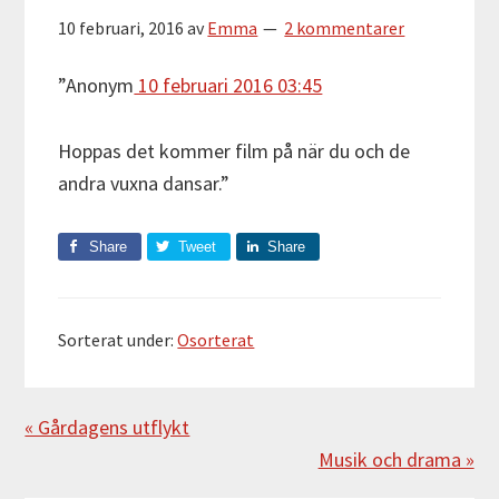
10 februari, 2016
av
Emma
2 kommentarer
”Anonym
10 februari 2016 03:45
Hoppas det kommer film på när du och de
andra vuxna dansar.”
Share
Tweet
Share
Sorterat under:
Osorterat
Föregående
« Gårdagens utflykt
Nästa
Musik och drama »