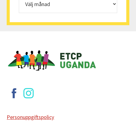
Footer
Personuppgiftspolicy