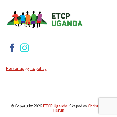
Footer
Personuppgiftspolicy
© Copyright 2026
ETCP Uganda
· Skapad av
Christofer
Herlin