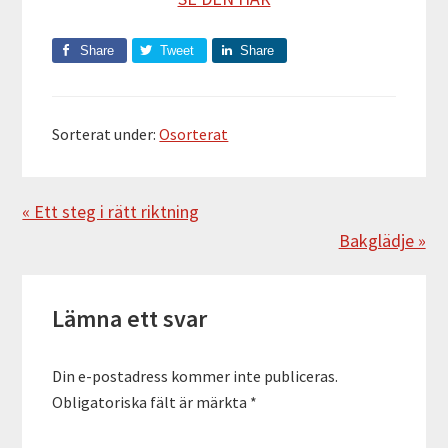
Share
Tweet
Share
Sorterat under:
Osorterat
Föregående
« Ett steg i rätt riktning
Nästa
Bakglädje »
Läsarkommentarer
Lämna ett svar
Din e-postadress kommer inte publiceras.
Obligatoriska fält är märkta
*