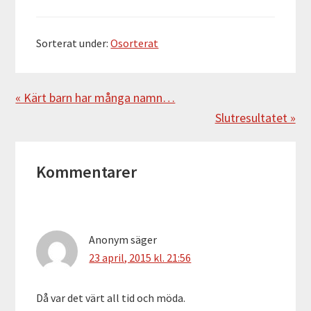
Sorterat under:
Osorterat
Föregående
« Kärt barn har många namn…
Nästa
Slutresultatet »
Läsarkommentarer
Kommentarer
Anonym
säger
23 april, 2015 kl. 21:56
Då var det värt all tid och möda.