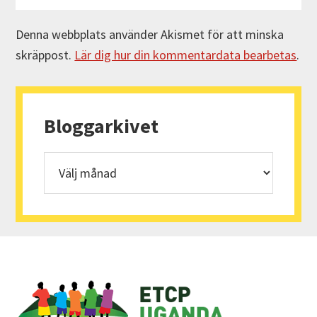
Denna webbplats använder Akismet för att minska
skräppost.
Lär dig hur din kommentardata bearbetas
.
Primärt
sidofält
Bloggarkivet
Bloggarkivet
Footer