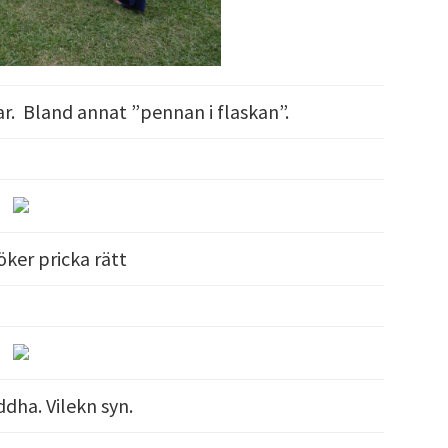
ekar. Bland annat ”pennan i flaskan”.
öker pricka rätt
dha. Vilekn syn.