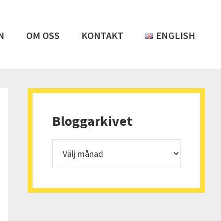
N
OM OSS
KONTAKT
ENGLISH
Primärt
sidofält
Bloggarkivet
Bloggarkivet