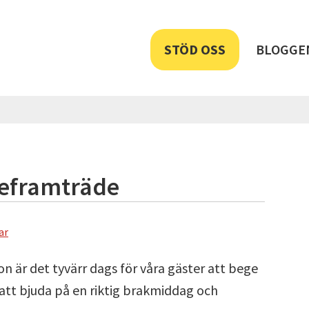
STÖD OSS
BLOGGE
veframträde
ar
on är det tyvärr dags för våra gäster att bege
att bjuda på en riktig brakmiddag och