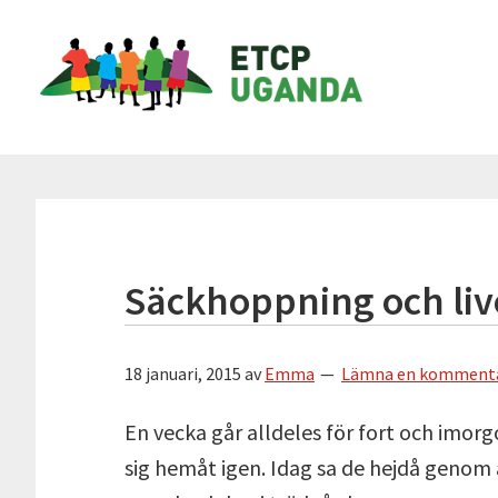
Hoppa
Hoppa
Hoppa
Hoppa
ETCP
till
till
till
till
Uganda
huvudnavigering
huvudinnehåll
det
sidfot
primära
Insamlingsstiftelsen
sidofältet
Emma
&
Therese
Children's
Project
Säckhoppning och li
18 januari, 2015
av
Emma
Lämna en komment
En vecka går alldeles för fort och imorg
sig hemåt igen. Idag sa de hejdå genom 