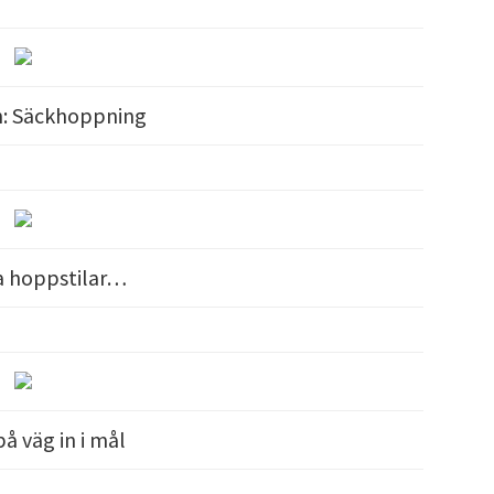
n: Säckhoppning
ka hoppstilar…
på väg in i mål