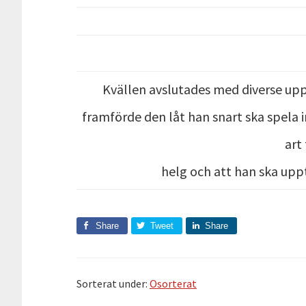
Kvällen avslutades med diverse uppt
framförde den låt han snart ska spela in
art 
helg och att han ska uppt
Share
Tweet
Share
Sorterat under:
Osorterat