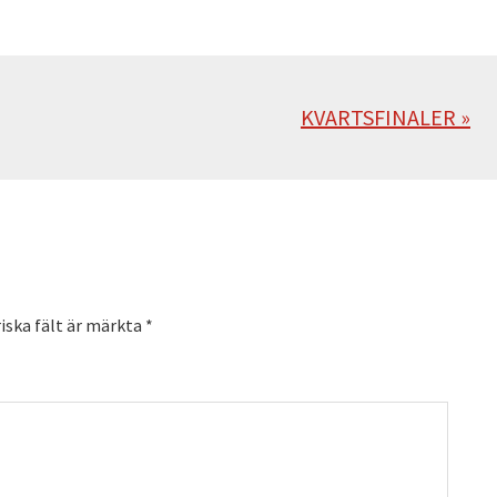
Nästa
KVARTSFINALER »
iska fält är märkta
*