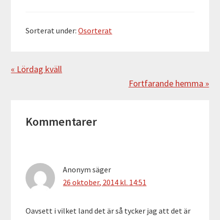
Sorterat under:
Osorterat
Föregående
« Lördag kväll
Nästa
Fortfarande hemma »
Läsarkommentarer
Kommentarer
Anonym
säger
26 oktober, 2014 kl. 14:51
Oavsett i vilket land det är så tycker jag att det är