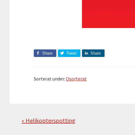
Share
Tweet
Share
Sorterat under:
Osorterat
Föregående
« Helikopterspotting