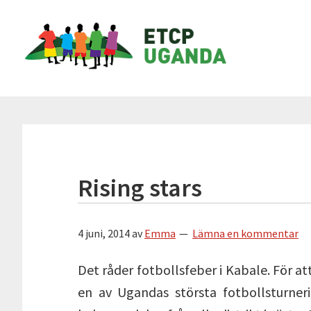
Hoppa
Hoppa
Hoppa
Hoppa
ETCP
till
till
till
till
Uganda
huvudnavigering
huvudinnehåll
det
sidfot
primära
Insamlingsstiftelsen
sidofältet
Emma
&
Therese
Children's
Project
Rising stars
4 juni, 2014
av
Emma
Lämna en kommentar
Det råder fotbollsfeber i Kabale. För att
en av Ugandas största fotbollsturnerin