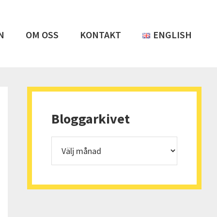
N
OM OSS
KONTAKT
ENGLISH
Primärt
sidofält
Bloggarkivet
Bloggarkivet