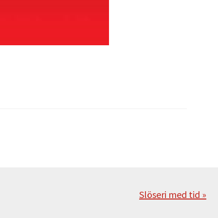
Nästa
Slöseri med tid »