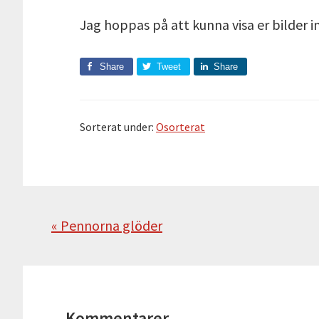
Jag hoppas på att kunna visa er bilder 
Share
Tweet
Share
Sorterat under:
Osorterat
Föregående
« Pennorna glöder
Läsarkommentarer
Kommentarer