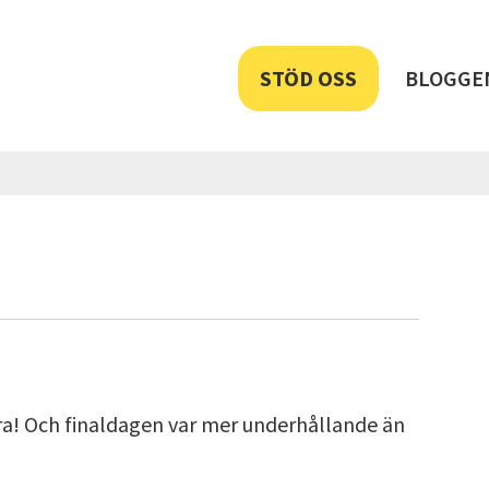
STÖD OSS
BLOGGE
urra! Och finaldagen var mer underhållande än