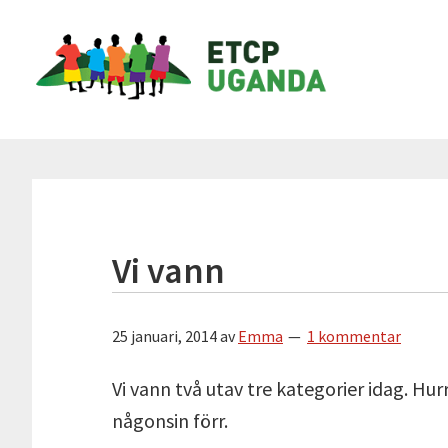
Hoppa
Hoppa
Hoppa
Hoppa
ETCP
till
till
till
till
Uganda
huvudnavigering
huvudinnehåll
det
sidfot
primära
Insamlingsstiftelsen
sidofältet
Emma
&
Therese
Children's
Project
Vi vann
25 januari, 2014
av
Emma
1 kommentar
Vi vann två utav tre kategorier idag. H
någonsin förr.