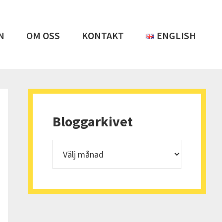
N
OM OSS
KONTAKT
ENGLISH
Primärt
sidofält
Bloggarkivet
Bloggarkivet