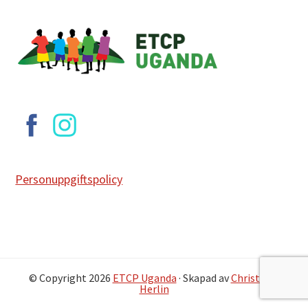
Footer
Personuppgiftspolicy
© Copyright 2026
ETCP Uganda
· Skapad av
Christofer
Herlin