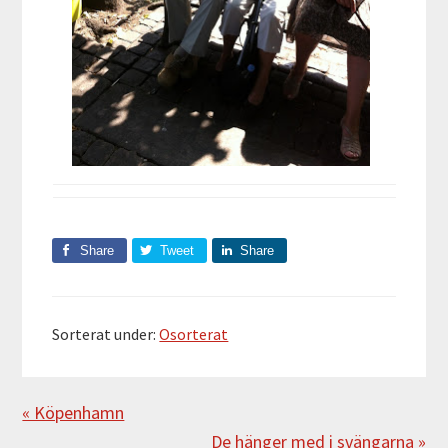
Share
Tweet
Share
Sorterat under:
Osorterat
Föregående
« Köpenhamn
Nästa
De hänger med i svängarna »