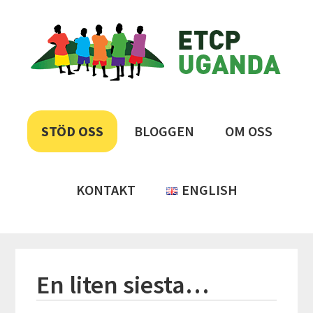
Hoppa
Hoppa
Hoppa
Hoppa
ETCP
till
till
till
till
huvudnavigering
huvudinnehåll
det
sidfot
Uganda
primära
sidofältet
Insamlingsstiftelsen
Emma
&
STÖD OSS
BLOGGEN
OM OSS
Therese
Children's
Project
KONTAKT
ENGLISH
En liten siesta…