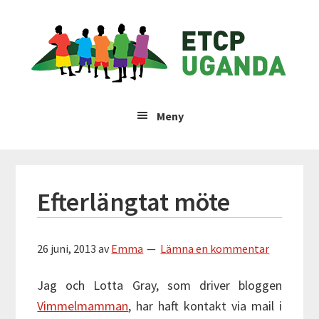
Hoppa
Hoppa
Hoppa
Hoppa
ETCP
till
till
till
till
huvudnavigering
huvudinnehåll
det
sidfot
Uganda
primära
sidofältet
Insamlingsstiftelsen
Emma
Meny
&
Therese
Children's
Project
Efterlängtat möte
26 juni, 2013
av
Emma
Lämna en kommentar
Jag och Lotta Gray, som driver bloggen
Vimmelmamman
, har haft kontakt via mail i