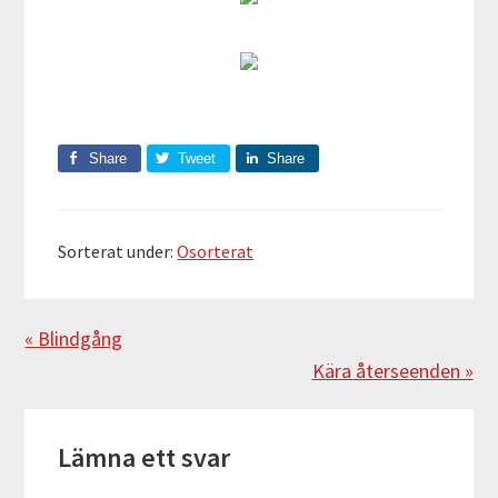
Share
Tweet
Share
Sorterat under:
Osorterat
Föregående
« Blindgång
Nästa
Kära återseenden »
Läsarkommentarer
Lämna ett svar