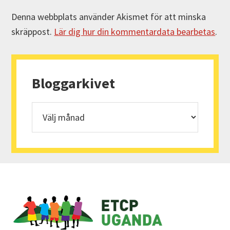
Denna webbplats använder Akismet för att minska
skräppost.
Lär dig hur din kommentardata bearbetas
.
Primärt
sidofält
Bloggarkivet
Bloggarkivet
Footer