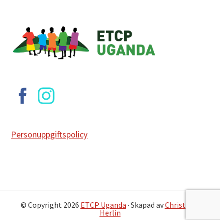
Footer
Personuppgiftspolicy
© Copyright 2026
ETCP Uganda
· Skapad av
Christofer
Herlin