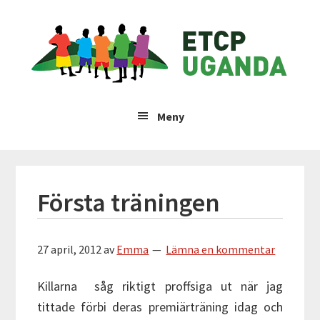
Hoppa
Hoppa
Hoppa
Hoppa
ETCP
till
till
till
till
huvudnavigering
huvudinnehåll
det
sidfot
Uganda
primära
sidofältet
Insamlingsstiftelsen
Emma
Meny
&
Therese
Children's
Project
Första träningen
27 april, 2012
av
Emma
Lämna en kommentar
Killarna såg riktigt proffsiga ut när jag
tittade förbi deras premiärträning idag och