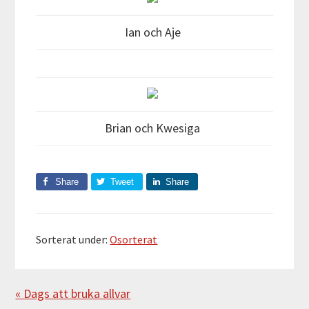
Ian och Aje
Brian och Kwesiga
Share
Tweet
Share
Sorterat under:
Osorterat
Föregående
« Dags att bruka allvar