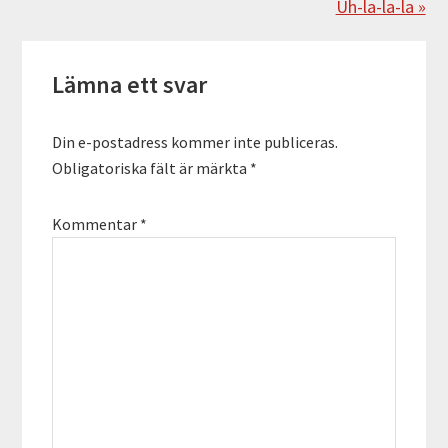
Nästa
Uh-la-la-la »
Läsarkommentarer
Lämna ett svar
Din e-postadress kommer inte publiceras.
Obligatoriska fält är märkta
*
Kommentar
*