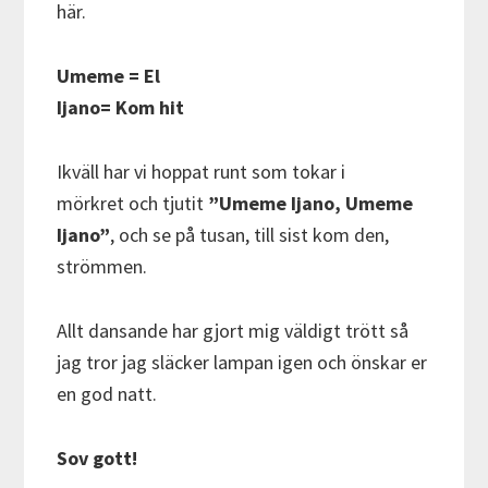
här.
Umeme = El
Ijano= Kom hit
Ikväll har vi hoppat runt som tokar i
mörkret och tjutit
”Umeme Ijano, Umeme
Ijano”
, och se på tusan, till sist kom den,
strömmen.
Allt dansande har gjort mig väldigt trött så
jag tror jag släcker lampan igen och önskar er
en god natt.
Sov gott!