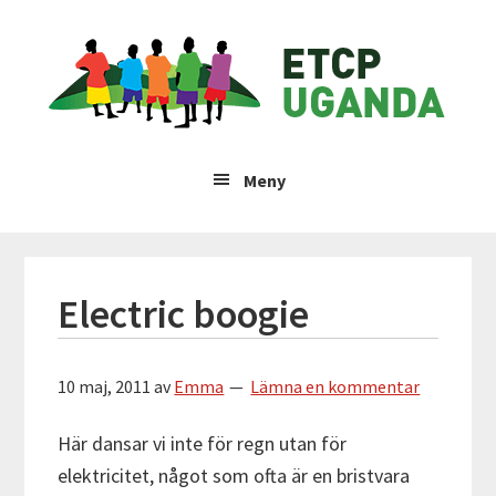
Hoppa
Hoppa
Hoppa
Hoppa
ETCP
till
till
till
till
huvudnavigering
huvudinnehåll
det
sidfot
Uganda
primära
sidofältet
Insamlingsstiftelsen
Emma
Meny
&
Therese
Children's
Project
Electric boogie
10 maj, 2011
av
Emma
Lämna en kommentar
Här dansar vi inte för regn utan för
elektricitet, något som ofta är en bristvara