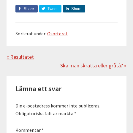
Share
Tweet
Share
Sorterat under:
Osorterat
Föregående
« Resultatet
Nästa
Ska man skratta eller gråtà? »
Läsarkommentarer
Lämna ett svar
Din e-postadress kommer inte publiceras.
Obligatoriska fält är märkta
*
Kommentar
*