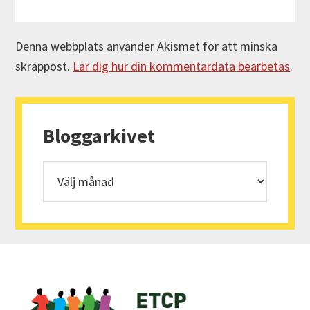
Denna webbplats använder Akismet för att minska
skräppost.
Lär dig hur din kommentardata bearbetas
.
Primärt
sidofält
Bloggarkivet
Bloggarkivet
Footer