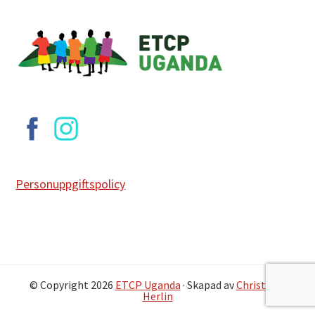
Footer
Personuppgiftspolicy
© Copyright 2026
ETCP Uganda
· Skapad av
Christofer
Herlin